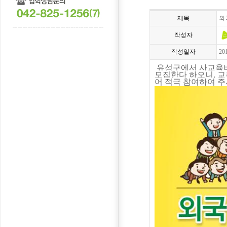
제목
외
작성자
작성일자
20
유성구에서 사교육비
모집한다 하오니
,
교
어 적극 참여하여 주