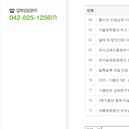
번호
84
황수민 선생님과 기쁨
83
겨울방학동안 하고 
82
열매 떡 방앗간에 
81
유아교육진흥원에 
80
유아숲체험원에서 
79
알록달록 색깔 모양
78
2019 - 기쁨반 5호 -
77
기쁨반은 삼화문구
76
2학기동안 함께 지낼
75
여름방학동안 부모님과